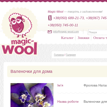
Magic-Wool
— творіть з задоволенням!
+38(050) 689-21-73,
+38(067) 745
+38(050) 745-00-11
info@magic-wool.com
Каталог
Знижки
Оплата т
Головна
/
Галерея
Валеночки для дома
Ім'я
Фролова Ната
Назва роботи
Валеночки дл