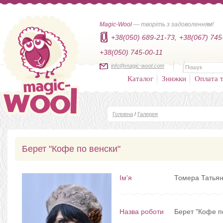
Magic-Wool
— творіть з задоволенням!
+38(050) 689-21-73,
+38(067) 745
+38(050) 745-00-11
info@magic-wool.com
Каталог
Знижки
Оплата т
Головна
/
Галерея
Берет "Кофе по венски"
Ім'я
Томера Татьян
Назва роботи
Берет "Кофе п