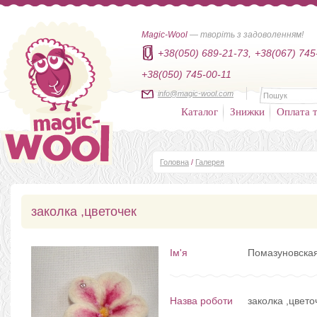
Magic-Wool
— творіть з задоволенням!
+38(050) 689-21-73,
+38(067) 745
+38(050) 745-00-11
info@magic-wool.com
Каталог
Знижки
Оплата т
Головна
/
Галерея
заколка ,цветочек
Ім'я
Помазуновска
Назва роботи
заколка ,цвето