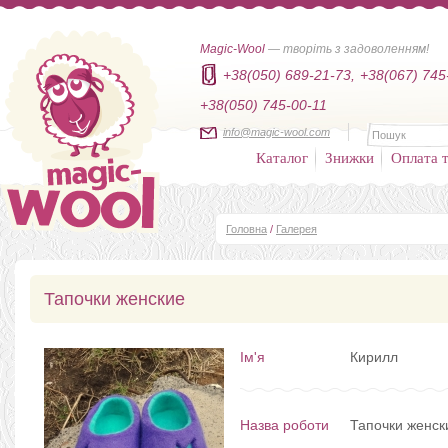
Magic-Wool
— творіть з задоволенням!
+38(050) 689-21-73,
+38(067) 745
+38(050) 745-00-11
info@magic-wool.com
Каталог
Знижки
Оплата т
Головна
/
Галерея
Тапочки женские
Ім'я
Кирилл
Назва роботи
Тапочки женск