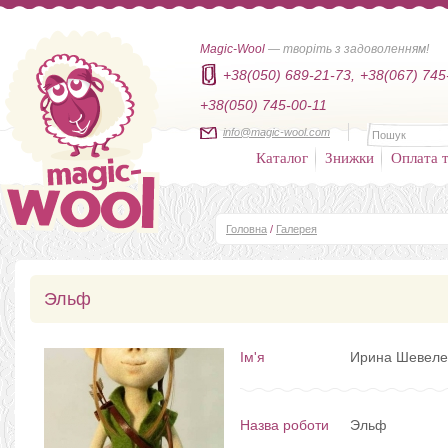
Magic-Wool
— творіть з задоволенням!
+38(050) 689-21-73,
+38(067) 745
+38(050) 745-00-11
info@magic-wool.com
Каталог
Знижки
Оплата т
Головна
/
Галерея
Эльф
Ім'я
Ирина Шевеле
Назва роботи
Эльф