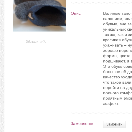
Опис
Валяные тапоч
валянием, яв
обувью, вне за
уникальных св
так же, как и 
красивая обувь
Збільшити
ухаживать – н
хорошо перено
формы, цвета 
подшивают, я э
Эта обувь сов
большое её до
качество уходи
что такое вал
перейти на д
полного комфо
приятным эмоц
эффект.
Замовлення
Замовити