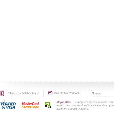
+38(050) 689-21-73
info@magic-wool.com
Magic-Wool
— інтернет-магазин вовни для 
низькі ціни. Широкий вибір товарів для руч
валяння виробів з вовни.