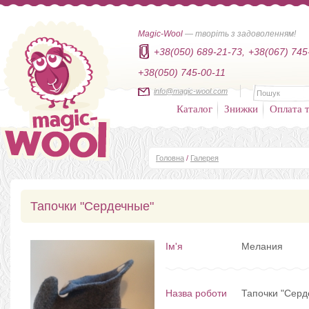
Magic-Wool
— творіть з задоволенням!
+38(050) 689-21-73,
+38(067) 745
+38(050) 745-00-11
info@magic-wool.com
Каталог
Знижки
Оплата т
Головна
/
Галерея
Тапочки "Сердечные"
Ім'я
Мелания
Назва роботи
Тапочки "Серд