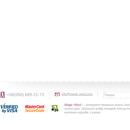
+38(050) 689-21-73
info@magic-wool.com
Magic-Wool
— інтернет-магазин вовни для 
низькі ціни. Широкий вибір товарів для руч
валяння виробів з вовни.