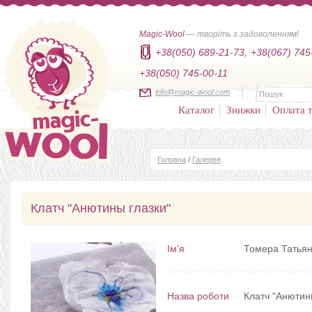
Magic-Wool
— творіть з задоволенням!
+38(050) 689-21-73,
+38(067) 745
+38(050) 745-00-11
info@magic-wool.com
Каталог
Знижки
Оплата т
Головна
/
Галерея
Клатч "Анютины глазки"
Ім'я
Томера Татьян
Назва роботи
Клатч "Анютин