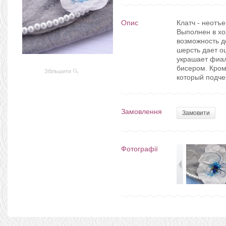
Опис
Клатч - неотъ
Выполнен в хо
возможность 
шерсть дает о
украшает фиал
бисером. Кром
Збільшити
который подче
Замовлення
Замовити
Фотографії