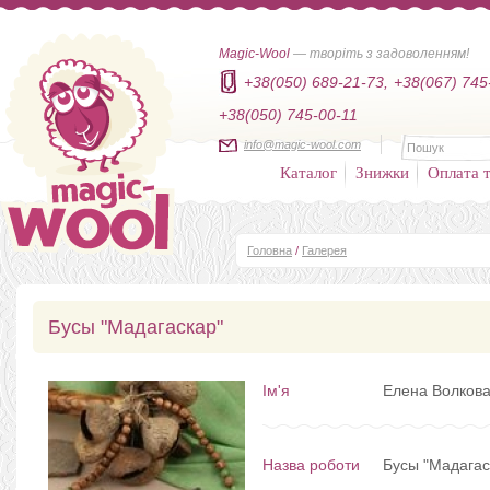
Magic-Wool
— творіть з задоволенням!
+38(050) 689-21-73,
+38(067) 745
+38(050) 745-00-11
info@magic-wool.com
Каталог
Знижки
Оплата т
Головна
/
Галерея
Бусы "Мадагаскар"
Ім'я
Елена Волков
Назва роботи
Бусы "Мадагас