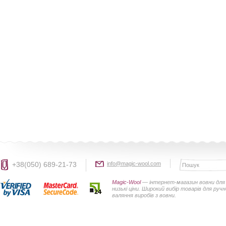
+38(050) 689-21-73
info@magic-wool.com
Magic-Wool
— інтернет-магазин вовни для 
низькі ціни. Широкий вибір товарів для руч
валяння виробів з вовни.