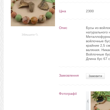
Ціна
2300
Опис
Бусы из войло
натурального 
Збільшити
Металлофурни
войлочные бус
крайние 2,5 с
валяния. Ника
Войлочные бус
Длина бус 67 с
Замовлення
Замовити
Фотографії