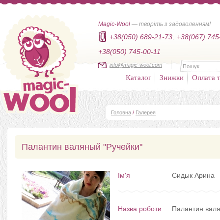
Magic-Wool
— творіть з задоволенням!
+38(050) 689-21-73,
+38(067) 745
+38(050) 745-00-11
info@magic-wool.com
Каталог
Знижки
Оплата т
Головна
/
Галерея
Палантин валяный "Ручейки"
Ім'я
Сидык Арина
Назва роботи
Палантин валя