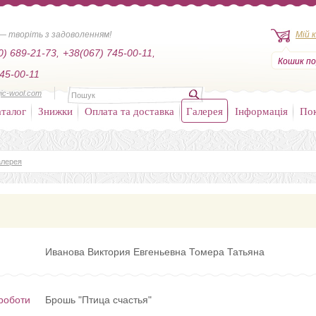
— творіть з задоволенням!
Мій 
0) 689-21-73,
+38(067) 745-00-11,
Кошик по
45-00-11
ic-wool.com
талог
Знижки
Оплата та доставка
Галерея
Інформація
По
алерея
Иванова Виктория Евгеньевна Томера Татьяна
роботи
Брошь "Птица счастья"