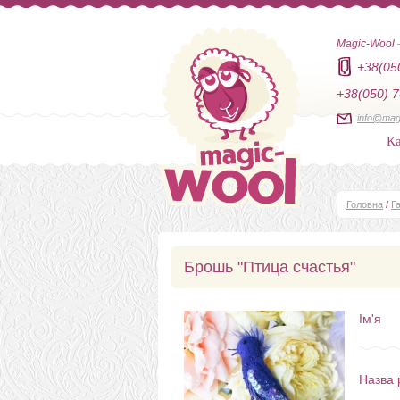
Magic-Wool
+38(05
+38(050) 7
info@mag
Ка
Головна
/
Г
Брошь "Птица счастья"
Ім'я
Назва 