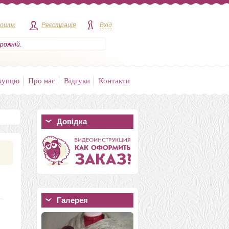
кошик
Реєстрація
Вхід
рожній.
купцю
Про нас
Відгуки
Контакти
Довідка
Галерея