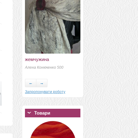
жемчужина
Шелковый шарф "КотЭ"
Алена Конюченко 500
Сидык Арина
←
→
Запропонувати роботу
Товари