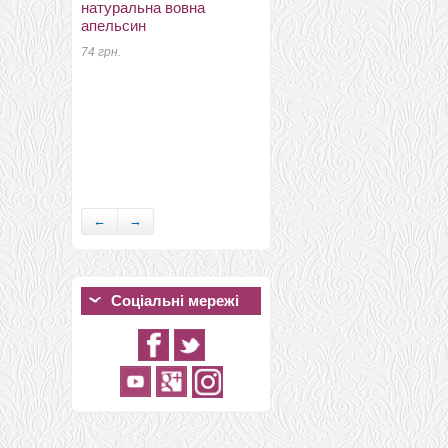
натуральна вовна
апельсин
74 грн.
непси вовняні кольррові
шафран
24 грн.
←
→
Соціальні мережі