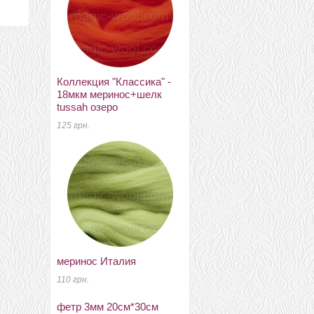
Коллекция "Классика" -
муліне для вишивання
18мкм меринос+шелк
№23 бововна
tussah озеро
8 грн.
125 грн.
проволока для каркаса
меринос Италия
розовый
110 грн.
13 грн.
фетр 3мм 20см*30см