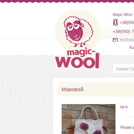
Magic-Wool
+38(05
+38(050) 7
info@mag
Ка
Головна
/
Г
Маковей
Ім'я
Назва 