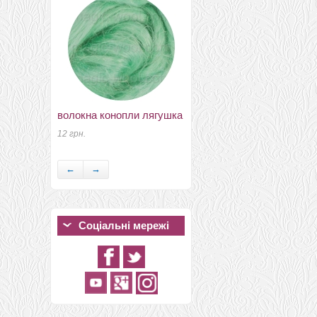
волокна конопли лягушка
проволока для каркаса
синяя
12 грн.
13 грн.
←
→
Соціальні мережі