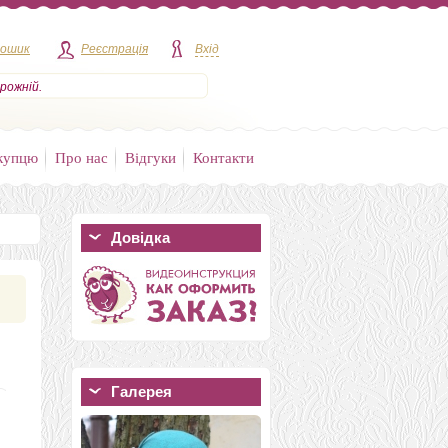
кошик
Реєстрація
Вхід
рожній.
купцю
Про нас
Відгуки
Контакти
Довідка
Галерея