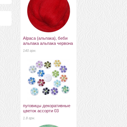
Alpaca (альпака), беби
коридейл
альпака альпака червона
90 грн.
140 грн.
меринос 22-24мкм
пуговицы декоративные
Україна ТМ Наша пряжа
цветок ассорти 03
суворий
1.8 грн.
52 грн.