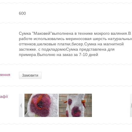
600
Сумка "Маковей"выполнена в технике мокрого валяния.В
работе использовались мериносовая шерсть натуральны
оттенков,шелковые платки,бисер.Сумка на магнитной
застежке. с подкладомюСумка представлена для
примера.Выполню на заказ за 7-10 дней
лення
Замовити
афії