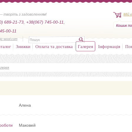
— творіть з задоволенням!
Мій 
0) 689-21-73,
+38(067) 745-00-11,
Кошик по
45-00-11
ic-wool.com
талог
Знижки
Оплата та доставка
Галерея
Інформація
По
алерея
Алена
роботи
Маковей