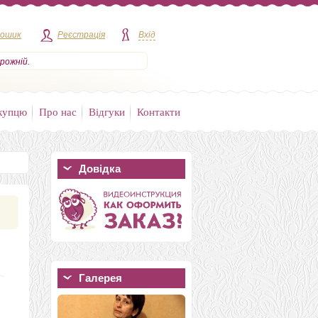
кошик
Реєстрація
Вхід
рожній.
купцю
Про нас
Відгуки
Контакти
Довідка
Галерея