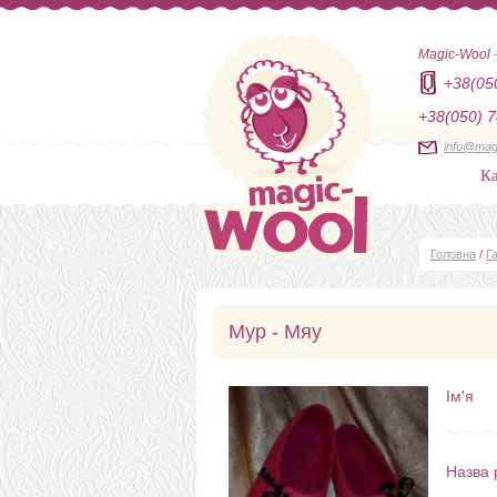
Magic-Wool
+38(05
+38(050) 7
info@mag
Ка
Головна
/
Г
Мур - Мяу
Ім'я
Назва 