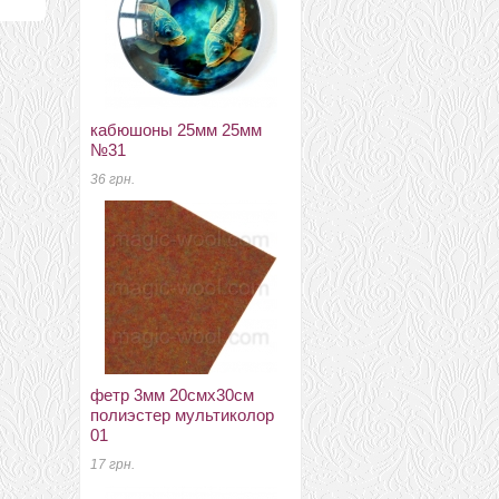
кабюшоны 25мм 25мм
Коллекция Темпера
№31
19мкм подруги
36 грн.
140 грн.
фетр 3мм 20смх30см
меринос+шелк
полиэстер мультиколор
80 грн.
01
17 грн.