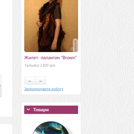
Жилет- палантин "Brown"
Шарф
Татьяна 1300 грн
Светлана 300 грн.
Н
←
→
Запропонувати роботу
Товари