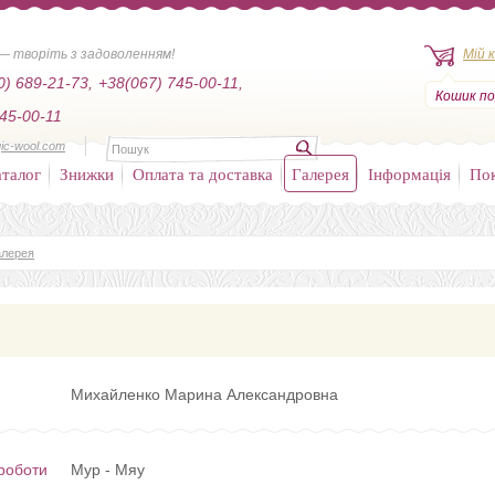
— творіть з задоволенням!
Мій 
0) 689-21-73,
+38(067) 745-00-11,
Кошик по
45-00-11
ic-wool.com
талог
Знижки
Оплата та доставка
Галерея
Інформація
По
алерея
Михайленко Марина Александровна
роботи
Мур - Мяу