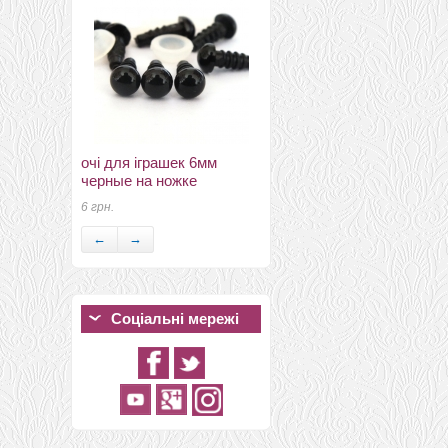
Плоска вощена нитка
Galaces 0,8мм розовая
очі для іграшек 6мм
s045
черные на ножке
140 грн.
6 грн.
←
→
Соціальні мережі