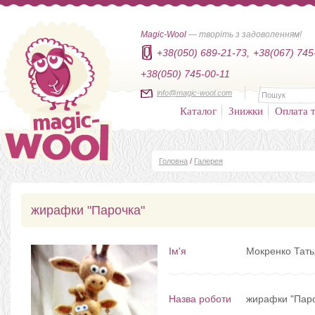
Magic-Wool
— творіть з задоволенням!
+38(050) 689-21-73,
+38(067) 745
+38(050) 745-00-11
info@magic-wool.com
Каталог
Знижки
Оплата т
Головна
/
Галерея
жирафки "Парочка"
Ім'я
Мокренко Тат
Назва роботи
жирафки "Паро