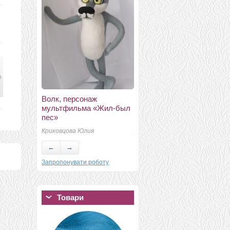
Волк, персонаж
Палантин с воланами
мультфильма «Жил-был
"Цветочный танец"
П
пес»
Макарова Оксана
Криковцова Юлия
Александровна 800
←
→
Запропонувати роботу
Товари