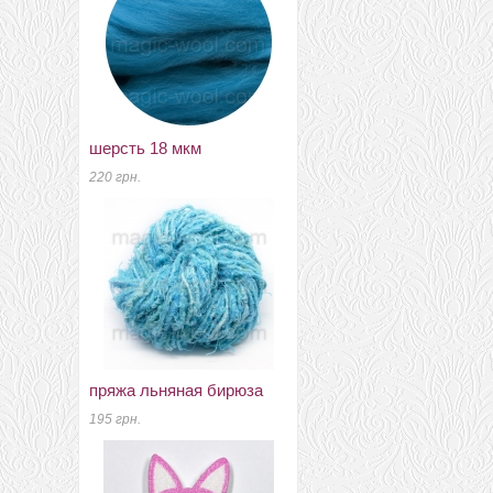
шерсть 18 мкм
бусины половинками
зеленый 8мм
220 грн.
0.75 грн.
пряжа льняная бирюза
меринос 21 мкм Англія
195 грн.
крижовнік
240 грн.