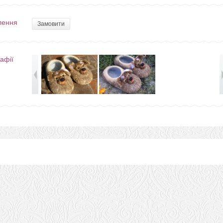
лення
Замовити
афії