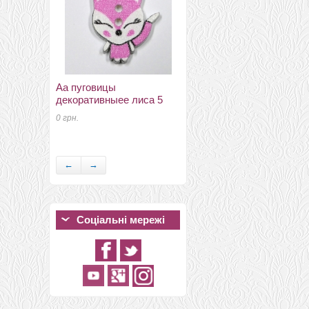
Аа пуговицы
декоративныеe лиса 5
кабюшоны 25мм 25мм
0 грн.
№21
36 грн.
←
→
Соціальні мережі