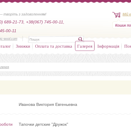
— творіть з задоволенням!
Мій 
0) 689-21-73,
+38(067) 745-00-11,
Кошик по
45-00-11
ic-wool.com
талог
Знижки
Оплата та доставка
Галерея
Інформація
По
алерея
Иванова Виктория Евгеньевна
роботи
Тапочки детские "Дружок"