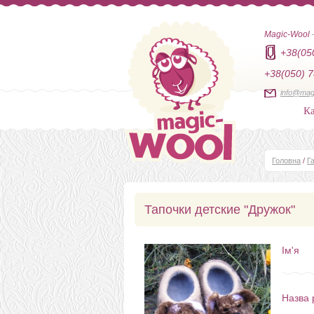
Magic-Wool
+38(05
+38(050) 7
info@mag
Ка
Головна
/
Г
Тапочки детские "Дружок"
Ім'я
Назва 