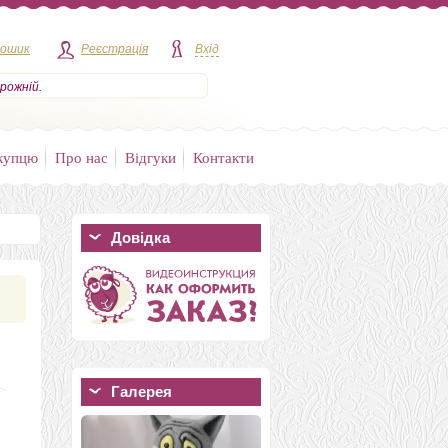
кошик
Реєстрація
Вхід
рожній.
купцю
Про нас
Відгуки
Контакти
Довідка
Галерея