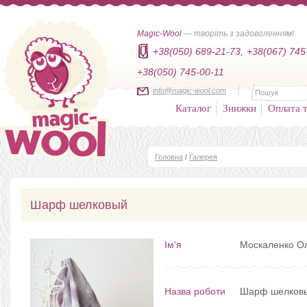
Magic-Wool
— творіть з задоволенням!
+38(050) 689-21-73,
+38(067) 745
+38(050) 745-00-11
info@magic-wool.com
Каталог
Знижки
Оплата т
Головна
/
Галерея
Шарф шелковый
Ім'я
Москаленко О
Назва роботи
Шарф шелков