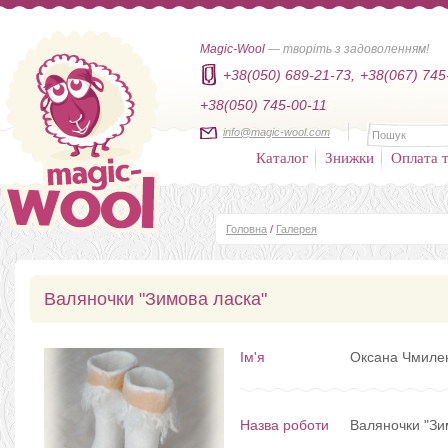
Magic-Wool
— творіть з задоволенням!
+38(050) 689-21-73,
+38(067) 745
+38(050) 745-00-11
info@magic-wool.com
Каталог
Знижки
Оплата т
Головна
/
Галерея
Валяночки "Зимова ласка"
Ім'я
Оксана Чмиле
Назва роботи
Валяночки "Зи