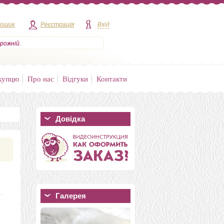
кошик
Реєстрація
Вхід
рожній.
купцю
Про нас
Відгуки
Контакти
Довідка
Галерея