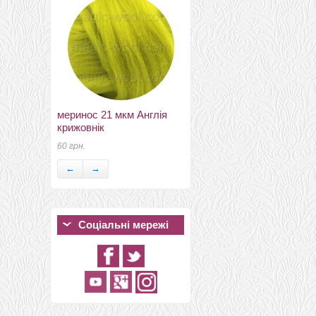
новозеландский 27мкм
меринос 21 мкм Англія
Латвия пыльно зеленый
крижовнік
К5018
60 грн.
23 грн.
←
→
Соціальні мережі