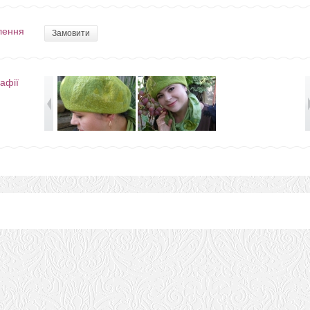
лення
Замовити
афії