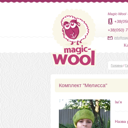
Magic-Wool
+38(05
+38(050) 7
info@mag
Ка
Головна
/
Г
Комплект "Мелисса"
Ім'я
Назва 