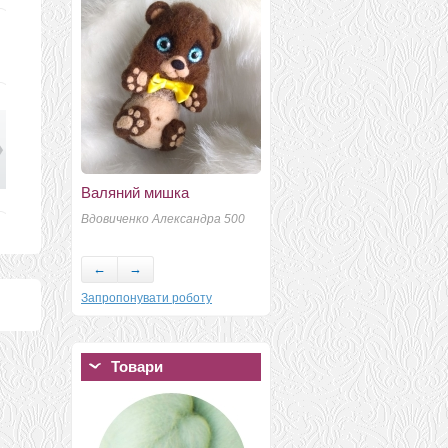
Валяний мишка
Шапочка"Вишня в
коньяке"
Вдовиченко Александра 500
Ф
Иванова Виктория
←
→
Запропонувати роботу
Товари