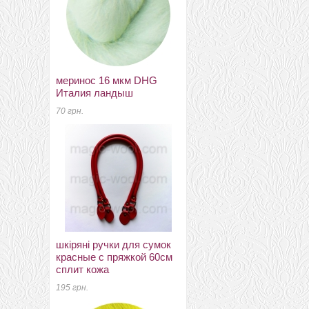
меринос 16 мкм DHG
волокна хлопка (coton
Италия ландыш
top) шафран
70 грн.
3 грн.
шкіряні ручки для сумок
муліне для вишивання
красные с пряжкой 60см
№28 бововна
сплит кожа
8 грн.
195 грн.