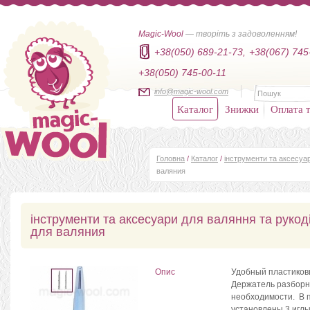
Magic-Wool
— творіть з задоволенням!
+38(050) 689-21-73,
+38(067) 745
+38(050) 745-00-11
info@magic-wool.com
Каталог
Знижки
Оплата т
Головна
/
Каталог
/
інструменти та аксесуар
валяния
інструменти та аксесуари для валяння та руко
для валяния
Опис
Удобный пластиковы
Держатель разборно
необходимости. В 
установлены 3 игл