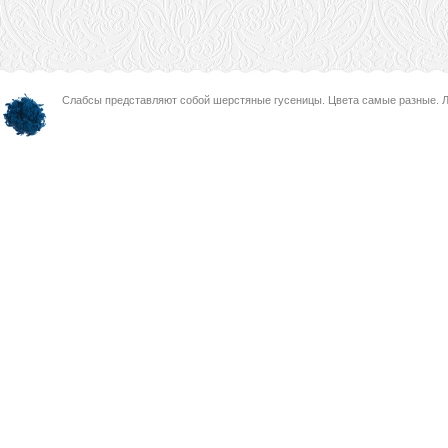
Слабсы представляют собой шерстяные гусеницы. Цвета самые разные. Л