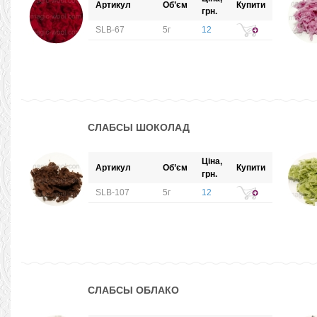
Артикул
Об’єм
Купити
грн.
SLB-67
5г
12
СЛАБСЫ ШОКОЛАД
Ціна,
Артикул
Об’єм
Купити
грн.
SLB-107
5г
12
СЛАБСЫ ОБЛАКО