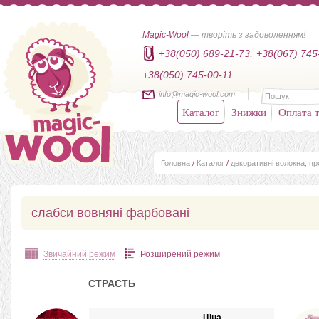
Magic-Wool
— творіть з задоволенням!
+38(050) 689-21-73,
+38(067) 745
+38(050) 745-00-11
info@magic-wool.com
Каталог
Знижки
Оплата т
Головна
/
Каталог
/
декоративні волокна, п
слабси вовняні фарбовані
Звичайний режим
Розширений режим
СТРАСТЬ
Ціна,