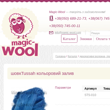
Magic-Wool
— творіть з задоволенням!
+38(050) 689-21-73,
+38(067) 745
+38(050) 745-00-11
info@magic-wool.com
Каталог
Знижки
Оплата т
Головна
/
Каталог
/
декоративні волокна, п
шовкTussah кольоровий залив
Параметри
Артикул
Товщ
STS-010