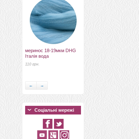
17 грн.
меринос 18-19мкм DHG
Італія вода
меринос 21 мкм Англія
110 грн.
корал
60 грн.
←
→
Соціальні мережі