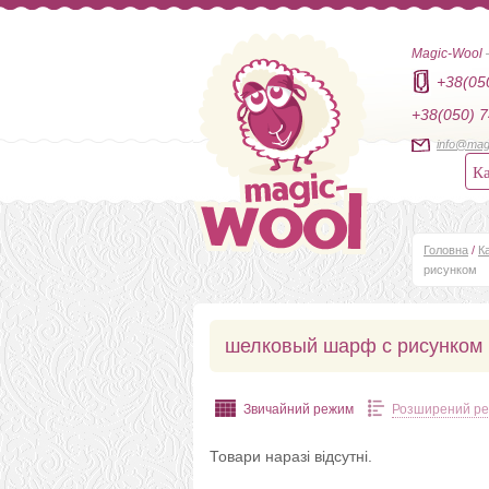
Magic-Wool
+38(05
+38(050) 7
info@mag
Ка
Головна
/
К
рисунком
шелковый шарф с рисунком
Звичайний режим
Розширений р
Товари наразі відсутні.