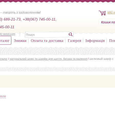
— творіть з задоволенням!
Мій 
0) 689-21-73,
+38(067) 745-00-11,
Кошик по
45-00-11
ic-wool.com
талог
Знижки
Оплата та доставка
Галерея
Інформація
По
аталог
/
натуральний шовк та шарфи для шиття, батика та валяння
/
шелковый шарф с
ежим