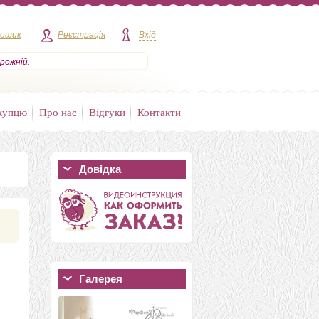
кошик
Реєстрація
Вхід
рожній.
купцю
Про нас
Відгуки
Контакти
Довідка
Галерея
Палантин валяный