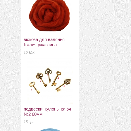
віскоза для валяння
Замки, застібки, магніти
Італия ржавчина
магнитная кнопка замок
10мм никель
16 грн.
6 грн.
подвески, кулоны ключ
№2 60мм
подвески, кулоны
пентограма 5мм*10мм
15 грн.
срібло