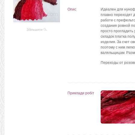
Опис
Идеален для нуноф
плавно переходят д
работе с префельто
создания ровной по
Збільшити
просто прогладить 
складок платка по
изделия. За счет с
поэтому с ним легк
валяльщицам. Разм
Переходы от розово
Приклади робіт