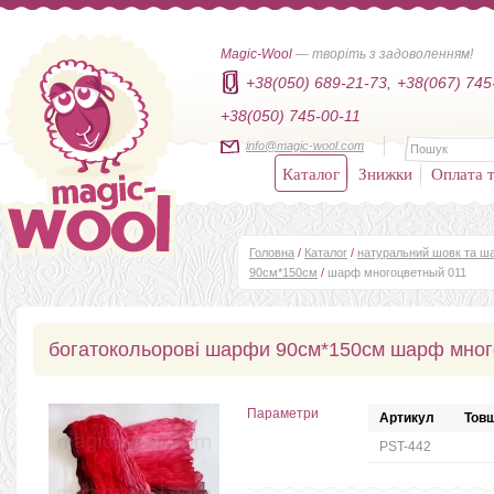
Magic-Wool
— творіть з задоволенням!
+38(050) 689-21-73,
+38(067) 745
+38(050) 745-00-11
info@magic-wool.com
Каталог
Знижки
Оплата т
Головна
/
Каталог
/
натуральний шовк та ша
90см*150см
/
шарф многоцветный 011
богатокольорові шарфи 90см*150см шарф мног
Параметри
Артикул
Товщ
PST-442