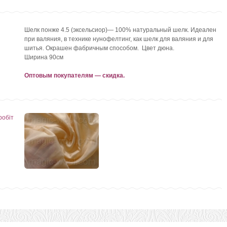
Шелк понже 4.5 (эксельсиор)— 100% натуральный шелк. Идеален
при валяния, в технике нунофелтинг, как шелк для валяния и для
шитья. Окрашен фабричным способом. Цвет дюна.
Ширина 90см
Оптовым покупателям — скидка.
робіт