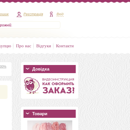
кошик
Реєстрація
Вхід
рожній.
купцю
Про нас
Відгуки
Контакти
100%
Довідка
Товари