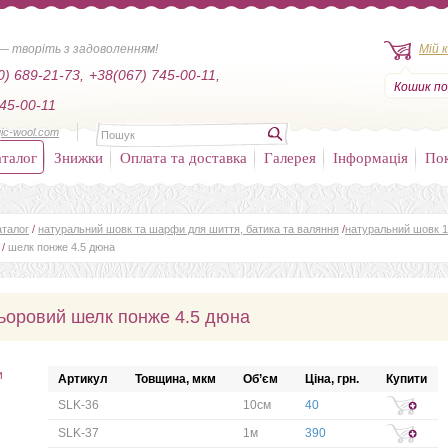
— творіть з задоволенням!
Мій 
0) 689-21-73,
+38(067) 745-00-11,
Кошик по
45-00-11
ic-wool.com
талог
Знижки
Оплата та доставка
Галерея
Інформація
По
аталог
/
натуральний шовк та шарфи для шиття, батика та валяння
/
натуральний шовк 
/
шелк понже 4.5 дюна
ьоровий шелк понже 4.5 дюна
и
Артикул
Товщина, мкм
Об’єм
Ціна, грн.
Купити
SLK-36
10см
40
SLK-37
1м
390