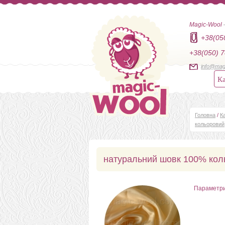
Magic-Wool
+38(05
+38(050) 7
info@mag
Ка
Головна
/
К
кольоровий
натуральний шовк 100% кол
Параметр