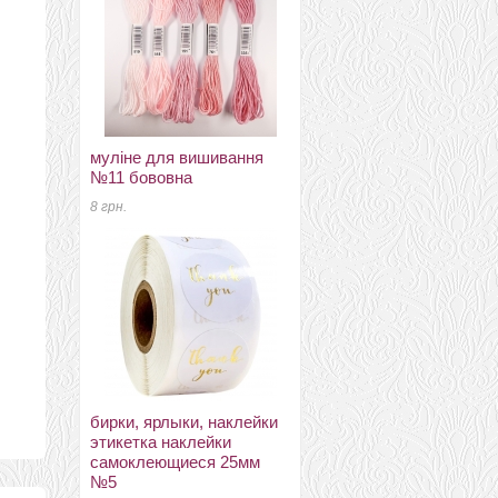
муліне для вишивання
маори 26мкм DHG
№11 бововна
Италия шагал
8 грн.
130 грн.
бирки, ярлыки, наклейки
меринос 22-24мкм
этикетка наклейки
Україна ТМ Наша пряжа
самоклеющиеся 25мм
фіалка
№5
52 грн.