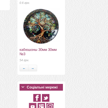
0.6 грн.
бирки, ярлыки, наклейки
кабюшоны 30мм 30мм
бирка натуральная кожа
№3
12мм*55мм
54 грн.
35 грн.
←
→
Соціальні мережі