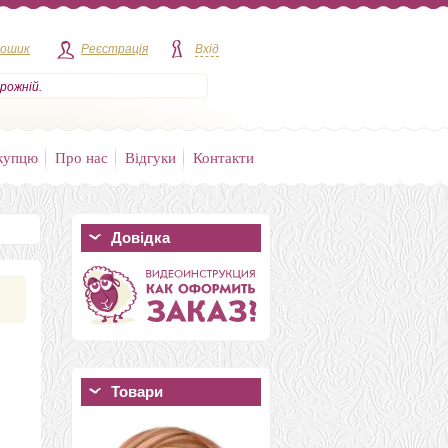
кошик
Реєстрація
Вхід
рожній.
купцю
Про нас
Відгуки
Контакти
Довідка
Товари