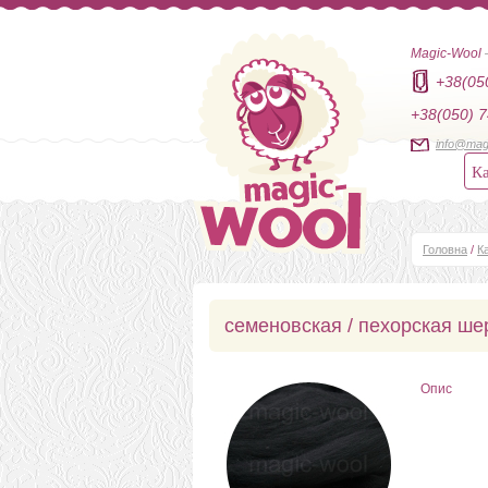
Magic-Wool
+38(05
+38(050) 7
info@mag
Ка
Головна
/
К
семеновская / пехорская ше
Опис