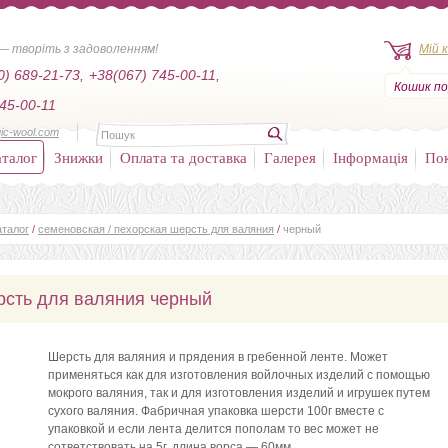
— творіть з задоволенням!
Мій 
0) 689-21-73,
+38(067) 745-00-11,
Кошик по
45-00-11
ic-wool.com
талог
Знижки
Оплата та доставка
Галерея
Інформація
По
аталог
/
семеновская / пехорская шерсть для валяния
/
черный
рсть для валяния черный
Шерсть для валяния и прядения в гребенной ленте. Может
применяться как для изготовления войлочных изделий с помощью
мокрого валяния, так и для изготовления изделий и игрушек путем
сухого валяния. Фабричная упаковка шерсти 100г вместе с
упаковкой и если лента делится пополам то вес может не
сответствовать на 5г. длина ворса — 60мм