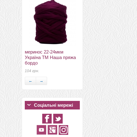
меринос 21 мкм Англія
меринос 22-24мкм
кукурудза
Україна ТМ Наша пряжа
120 грн.
бордо
104 грн.
←
→
Соціальні мережі