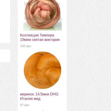
Коллекция Темпера
бленд темпера
19мкм святая виктория
140 грн.
140 грн.
меринос 16 мкм DHG
меринос 14.5мкм DHG
Италия абрикос
Италия мед
140 грн.
87 грн.