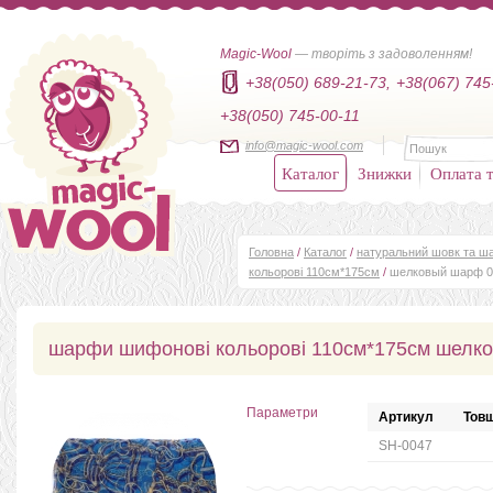
Magic-Wool
— творіть з задоволенням!
+38(050) 689-21-73,
+38(067) 745
+38(050) 745-00-11
info@magic-wool.com
Каталог
Знижки
Оплата т
Головна
/
Каталог
/
натуральний шовк та ша
кольорові 110см*175см
/
шелковый шарф 0
шарфи шифонові кольорові 110см*175см шелк
Параметри
Артикул
Товщ
SH-0047