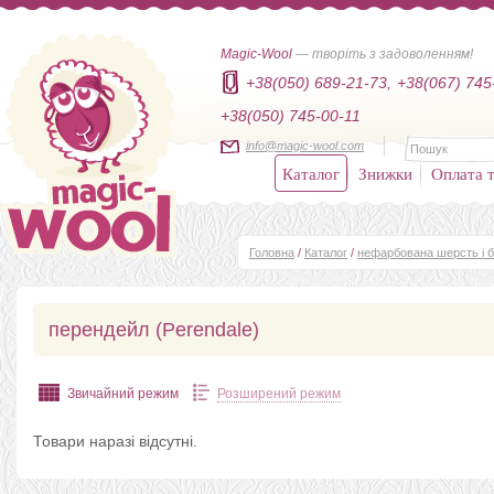
Magic-Wool
— творіть з задоволенням!
+38(050) 689-21-73,
+38(067) 745
+38(050) 745-00-11
info@magic-wool.com
Каталог
Знижки
Оплата т
Головна
/
Каталог
/
нефарбована шерсть і б
перендейл (Perendale)
Звичайний режим
Розширений режим
Товари наразі відсутні.