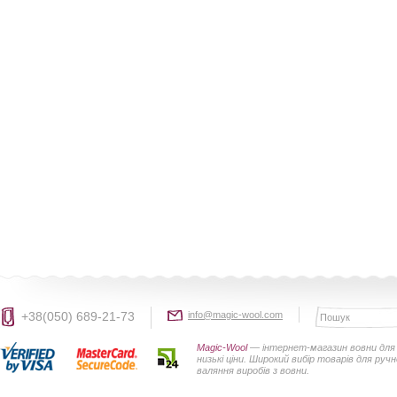
+38(050) 689-21-73
info@magic-wool.com
Magic-Wool
— інтернет-магазин вовни для 
низькі ціни. Широкий вибір товарів для руч
валяння виробів з вовни.