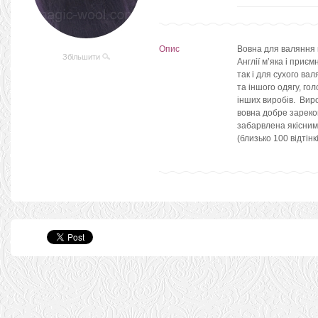
Опис
Вовна для валяння 
Збільшити
Англії м’яка і приє
так і для сухого ва
та іншого одягу, гол
інших виробів. Виро
вовна добре зареко
забарвлена якісним
(близько 100 відтін