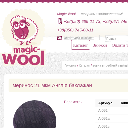
Magic-Wool
— творіть з задоволенням!
+38(050) 689-21-73,
+38(067) 745
+38(050) 745-00-11
info@magic-wool.com
Каталог
Знижки
Оплата т
Головна
/
Каталог
/
вовна в гребінній стрічці
меринос 21 мкм Англія баклажан
Параметри
Артикул
Товщ
А-091
А-091а
А-091в