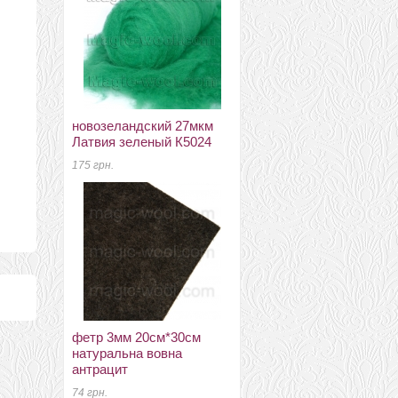
новозеландский 27мкм
новозеландский 27мкм
Латвия зеленый К5024
Латвия дымчато-розовый
К4004
175 грн.
88 грн.
фетр 3мм 20см*30см
натуральна вовна
меринос 14.5мкм DHG
антрацит
Италия леденец
74 грн.
214 грн.