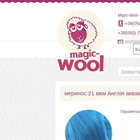
Magic-Wool
+38(05
+38(050) 7
info@mag
Ка
Головна
/
К
меринос 21 мкм Англія аква
Параметр