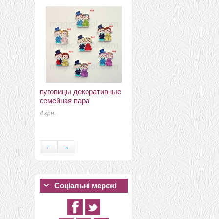
пуговицы декоративные
іншій шовк і нефарбовані
семейная пара
волокна волокна
растягнутого кокона
4 грн.
шовку
48 грн.
←
→
Соціальні мережі