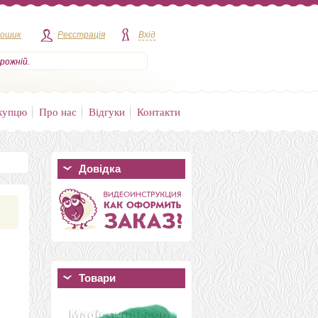
кошик
Реєстрація
Вхід
рожній.
купцю
Про нас
Відгуки
Контакти
Довідка
Товари