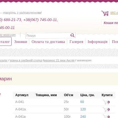
— творіть з задоволенням!
Мій 
0) 689-21-73,
+38(067) 745-00-11,
Кошик по
45-00-11
ic-wool.com
талог
Знижки
Оплата та доставка
Галерея
Інформація
По
аталог
/
вовна в гребінній стрічці
/
меринос 21 мкм Англія
/
аквамарин
марин
и
Артикул
Товщина, мкм
Об’єм
Ціна, грн.
Купити
А-041
25г
60
А-041а
50г
120
А-041в
100г
240