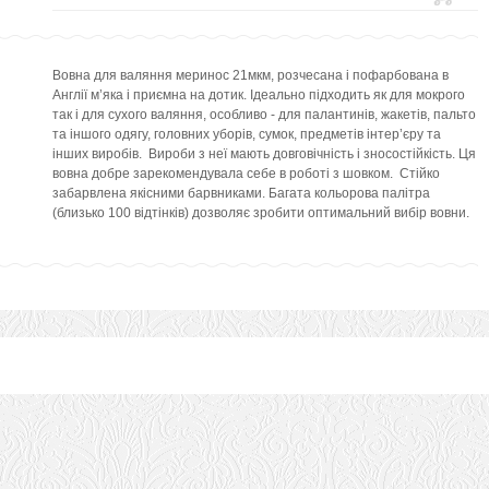
Вовна для валяння меринос 21мкм, розчесана і пофарбована в
Англії м’яка і приємна на дотик. Ідеально підходить як для мокрого
так і для сухого валяння, особливо - для палантинів, жакетів, пальто
та іншого одягу, головних уборів, сумок, предметів інтер’єру та
інших виробів. Вироби з неї мають довговічність і зносостійкість. Ця
вовна добре зарекомендувала себе в роботі з шовком. Стійко
забарвлена якісними барвниками. Багата кольорова палітра
(близько 100 відтінків) дозволяє зробити оптимальний вибір вовни.