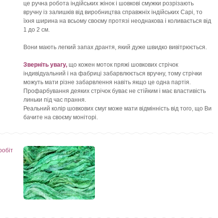
це ручна робота індійських жінок і шовкові смужки розрізають
вручну із залишків від виробництва справжніх індійських Сарі, то
їхня ширина на всьому своєму протязі неоднакова і коливається від
1 до 2 см.
Вони мають легкий запах дрантя, який дуже швидко вивітрюється.
Зверніть увагу,
що кожен моток пряжі шовкових стрічок
індивідуальний і на фабриці забарвлюється вручну, тому стрічки
можуть мати різне забарвлення навіть якщо це одна партія.
Профарбування деяких стрічок буває не стійким і має властивість
линьки під час прання.
Реальний колір шовкових смуг може мати відмінність від того, що Ви
бачите на своєму моніторі.
робіт