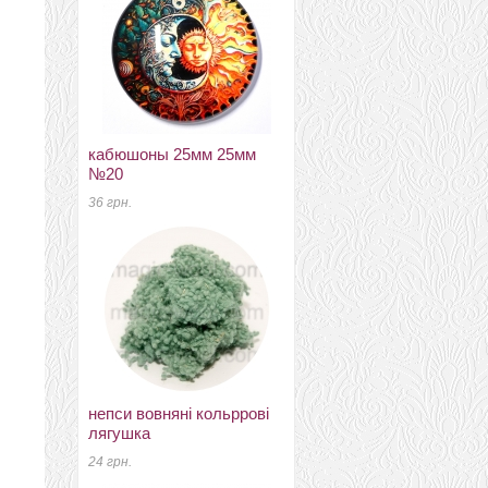
кабюшоны 25мм 25мм
новозеландский 27мкм
№20
Латвия темный
аквамарин К5002
36 грн.
175 грн.
непси вовняні кольррові
лягушка
фетр 2мм 20см*30см
натуральна вовна луг
24 грн.
39 грн.