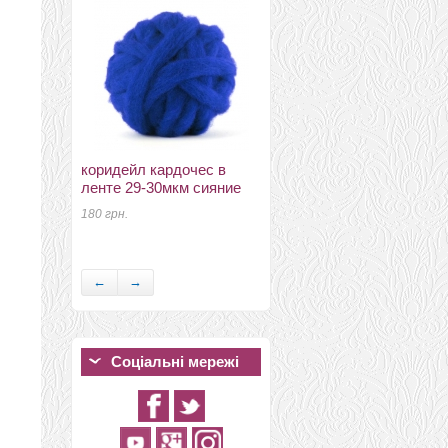
коридейл кардочес в
ленте 29-30мкм сияние
іншій шовк і нефарбовані
волокна Eri Silk Top
180 грн.
натурально білий
50 грн.
←
→
Соціальні мережі