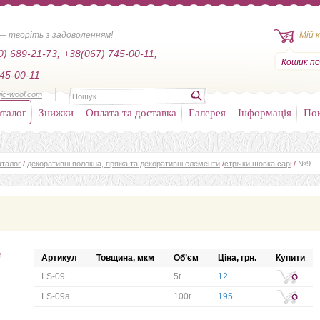
— творіть з задоволенням!
Мій 
0) 689-21-73,
+38(067) 745-00-11,
Кошик по
45-00-11
ic-wool.com
талог
Знижки
Оплата та доставка
Галерея
Інформація
По
аталог
/
декоративні волокна, пряжа та декоративні елементи
/
стрічки шовка сарі
/
№9
и
Артикул
Товщина, мкм
Об’єм
Ціна, грн.
Купити
LS-09
5г
12
LS-09а
100г
195