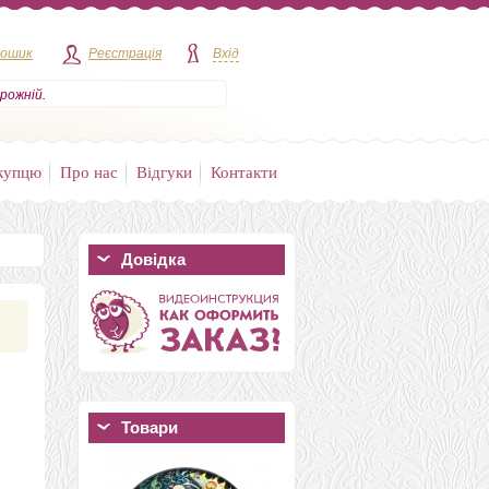
кошик
Реєстрація
Вхід
рожній.
купцю
Про нас
Відгуки
Контакти
Довідка
Товари