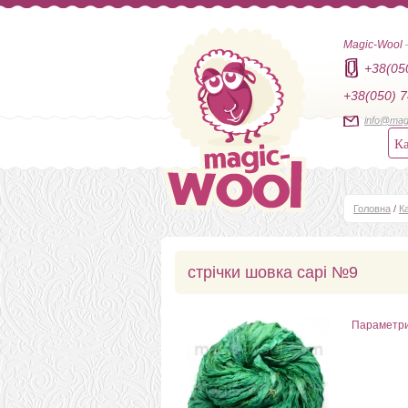
Magic-Wool
+38(05
+38(050) 7
info@mag
Ка
Головна
/
К
стрічки шовка сарі №9
Параметр