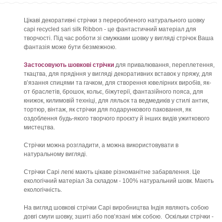
Цікаві декоративні стрічки з переробленого натурального шовку
сарі recycled sari silk Ribbon - це фантастичний матеріал для
творчості. Під час роботи зі смужками шовку у вигляді стрічок Ваша
фантазія може бути безмежною.
Застосовують шовкові стрічки
для привалювання, переплетення,
ткацтва, для прядіння у вигляді декоративних вставок у пряжу, для
в’язання спицями та гачком, для створення ювелірних виробів, як-
от браслетів, брошок, кольє, біжутерії, фантазійного пояса, для
книжок, килимовій техніці, для ляльок та ведмедиків у стилі антик,
тортюр, вінтаж, як стрічки для подарункового паковання, як
оздоблення будь-якого творчого проєкту й інших видів ужиткового
мистецтва.
Стрічки можна розгладити, а можна використовувати в
натуральному вигляді.
Стрічки Сарі легкі мають цікаве різноманітне забарвлення. Це
екологічний матеріал За складом - 100% натуральний шовк. Мають
екологічність.
На вигляд шовкові стрічки Сарі виробництва Індія являють собою
довгі смуги шовку, зшиті або пов’язані між собою. Оскільки стрічки -