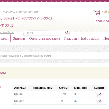
— творіть з задоволенням!
Мій 
0) 689-21-73,
+38(067) 745-00-11,
Кошик по
45-00-11
ic-wool.com
талог
Знижки
Оплата та доставка
Галерея
Інформація
По
аталог
/
кружево
/
макраме красное 80мм
0мм
и
Артикул
Товщина, мкм
Об’єм
Ціна, грн.
Купити
KR-34
10см
3.5
KR-34а
1м
32