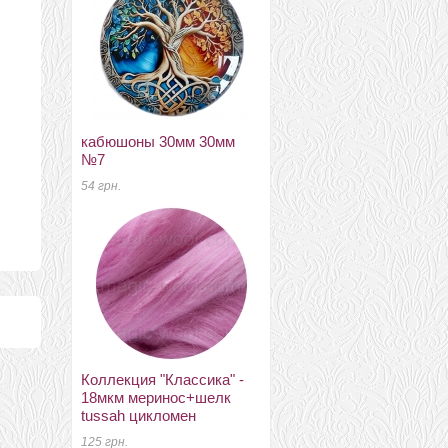
кабюшоны 30мм 30мм
дерев'яні підвіски на
№7
шнурі підвіска 002
54 грн.
75 грн.
Коллекция "Классика" -
меринос 16 мкм DHG
18мкм меринос+шелк
Италия марракеш
tussah цикломен
70 грн.
125 грн.