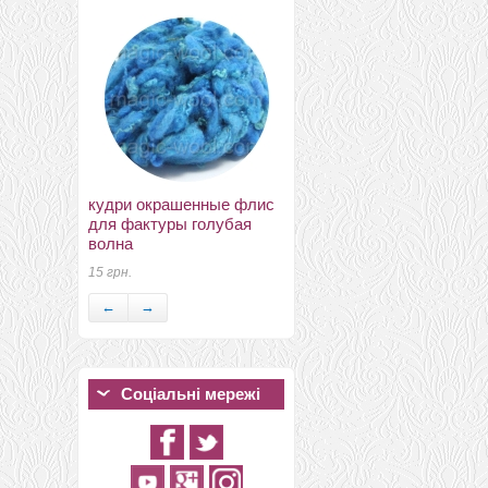
вискоза для валяния пр-
кудри окрашенные флис
во EC V3
для фактуры голубая
55 грн.
волна
15 грн.
←
→
Соціальні мережі