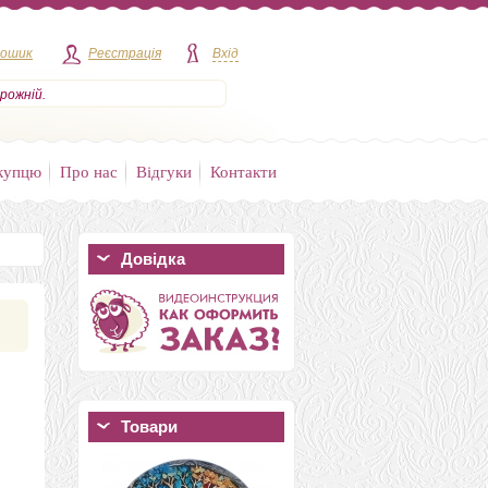
кошик
Реєстрація
Вхід
рожній.
купцю
Про нас
Відгуки
Контакти
Довідка
Товари