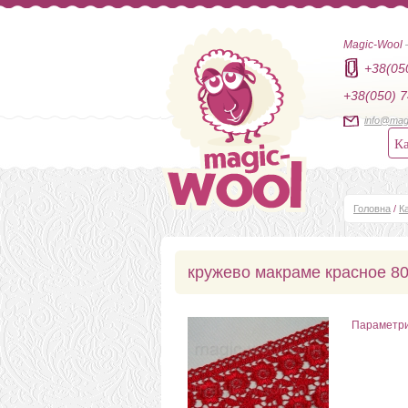
Magic-Wool
+38(05
+38(050) 7
info@mag
Ка
Головна
/
К
кружево макраме красное 8
Параметр