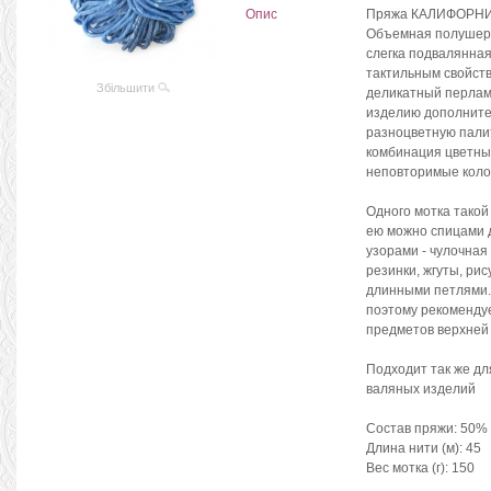
Опис
Пряжа КАЛИФОРНИЯ
Объемная полушерс
слегка подвалянная
тактильным свойств
Збільшити
деликатный перлам
изделию дополните
разноцветную палит
комбинация цветных
неповторимые коло
Одного мотка такой
ею можно спицами 
узорами - чулочная
резинки, жгуты, ри
длинными петлями. 
поэтому рекомендуе
предметов верхней 
Подходит так же для
валяных изделий
Состав пряжи: 50%
Длина нити (м): 45
Вес мотка (г): 150