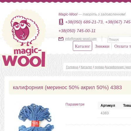
Magic-Wool
— творіть з задоволенням!
+38(050) 689-21-73,
+38(067) 745
+38(050) 745-00-11
info@magic-wool.com
Каталог
Знижки
Оплата т
Головна
/
Каталог
/
пряжа
/
калифорния (ме
калифорния (меринос 50% акрил 50%) 4383
Параметри
Артикул
Товщ
4383