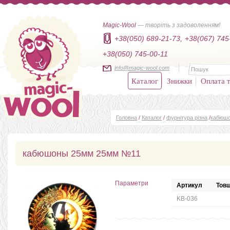
Magic-Wool
— творіть з задоволенням!
+38(050) 689-21-73,
+38(067) 745
+38(050) 745-00-11
info@magic-wool.com
Каталог
Знижки
Оплата т
Головна
/
Каталог
/
фурнітура різна
/
кабюш
кабюшоны 25мм 25мм №11
Параметри
Артикул
Товщ
KB-036