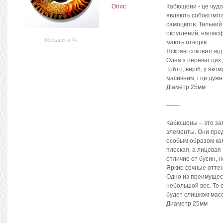
Опис
Кабюшони - це чудо
являють собою іміт
самоцвітів. Тильний 
округлений, напівсф
Збільшити
мають отворів.
Яскраві соковиті від
Одна з переваг цих 
Тобто, виріб, у яко
масивним, і це дуже
Діаметр 25мм
——-
Кабюшоны – это за
элементы. Они пре
особым образом ка
плоская, а лицевая
отличие от бусин, 
Яркие сочные отте
Одно из преимущест
небольшой вес. То 
будет слишком масс
Диаметр 25мм