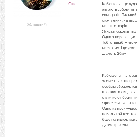
Опис
Кабюшони - це чудо
являють собою іміт
самоцвітів. Тильний 
округлений, напівсф
Збільшити
мають отворів.
Яскраві соковиті від
Одна з переваг цих 
Тобто, виріб, у яко
масивним, і це дуже
Діаметр 20мм
——-
Кабюшоны – это за
элементы. Они пре
особым образом ка
плоская, а лицевая
отличие от бусин, 
Яркие сочные отте
Одно из преимущест
небольшой вес. То 
будет слишком масс
Диаметр 20мм