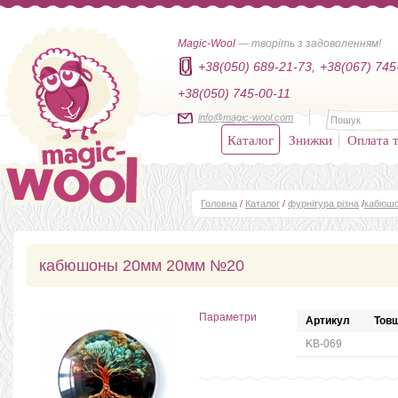
Magic-Wool
— творіть з задоволенням!
+38(050) 689-21-73,
+38(067) 745
+38(050) 745-00-11
info@magic-wool.com
Каталог
Знижки
Оплата т
Головна
/
Каталог
/
фурнітура різна
/
кабюш
кабюшоны 20мм 20мм №20
Параметри
Артикул
Товщ
KB-069