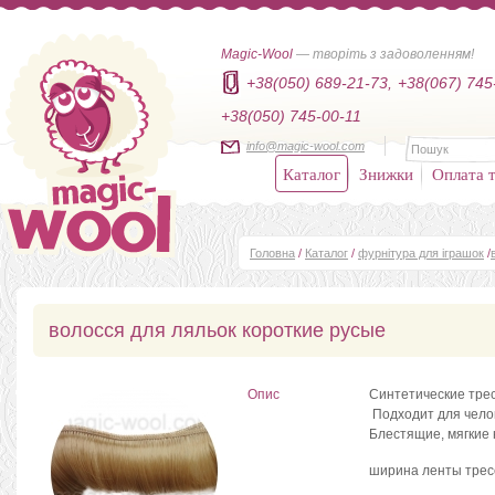
Magic-Wool
— творіть з задоволенням!
+38(050) 689-21-73,
+38(067) 745
+38(050) 745-00-11
info@magic-wool.com
Каталог
Знижки
Оплата т
Головна
/
Каталог
/
фурнітура для іграшок
/
волосся для ляльок короткие русые
Опис
Синтетические трес
Подходит для челок
Блестящие, мягкие 
ширина ленты трес