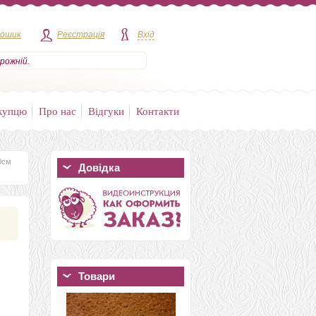
кошик
Реєстрація
Вхід
рожній.
купцю
Про нас
Відгуки
Контакти
0см
Довідка
Товари