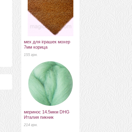
мех для іграшек мохер
меринос 18-19мкм DHG
7мм корица
Італія вечір
155 грн.
55 грн.
меринос 14.5мкм DHG
натуральний шовк 100%
Италия пикник
кольоровий шелк понже
4.5 оливковый
214 грн.
40 грн.