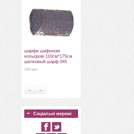
шарфи шифонові
кольорові 110см*175см
Рамочные замки, цепочки
шелковый шарф 045
для сумок рамочный
замок с ручкой 20см
350 грн.
темный никель
178 грн.
←
→
Соціальні мережі