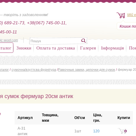
— творіть з задоволенням!
Мій 
0) 689-21-73,
+38(067) 745-00-11,
Кошик по
45-00-11
ic-wool.com
талог
Знижки
Оплата та доставка
Галерея
Інформація
По
аталог
/
сумочна/взуттєва фурнітура
/
Рамочные замки, цепочки для сумок
/
фермуар 2
я сумок фермуар 20см антик
и
Товщина,
Ціна,
Артикул
Об’єм
Купити
мкм
грн.
А-31
1шт
120
антик