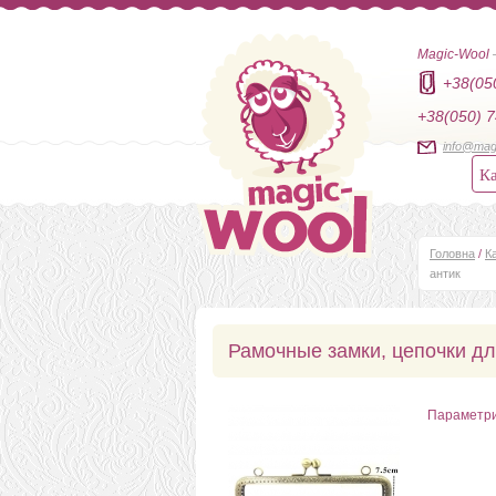
Magic-Wool
+38(05
+38(050) 7
info@mag
Ка
Головна
/
К
антик
Рамочные замки, цепочки дл
Параметр