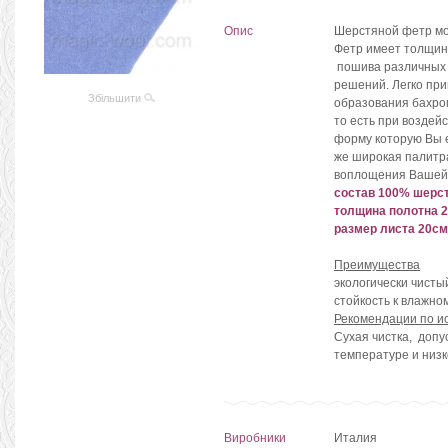
Опис
Шерстяной фетр мо
Фетр имеет толщину
пошива различных 
решений. Легко при
Збільшити
образования бахро
то есть при воздей
форму которую Вы е
же широкая палитр
воплощения Вашей
состав 100% шерс
толщина полотна 
размер листа 20с
Преимущества
экологически чисты
стойкость к влажно
Рекомендации по ис
Сухая чистка, допу
температуре и низ
Виробники
Италия