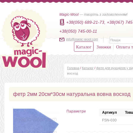
Magic-Wool
— творіть з задоволенням!
+38(050) 689-21-73,
+38(067) 745
+38(050) 745-00-11
info@magic-wool.com
Каталог
Знижки
Оплата т
Головна
/
Каталог
/
фетр для рукоділля у від
восход
фетр 2мм 20см*30см натуральна вовна восход
Параметри
Артикул
Товщ
FSN-030