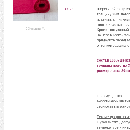
Опис
Шерстяной фетр из 
толщину 3мм. Лего
изделий, аппликаци
приклеивается, пр
Збільшити
Кроме того данный 
на него высокой т
придадите перед эт
оттенков расширяе
состав 100% шерс
толщина полотна 
размер листа 20с
Преимущества
экологически чисты
стойкость к влажно
Рекомендации по ис
Сухая чистка, допу
температуре и низ