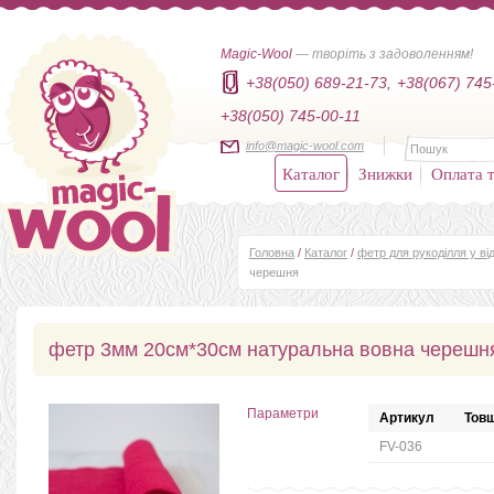
Magic-Wool
— творіть з задоволенням!
+38(050) 689-21-73,
+38(067) 745
+38(050) 745-00-11
info@magic-wool.com
Каталог
Знижки
Оплата т
Головна
/
Каталог
/
фетр для рукоділля у від
черешня
фетр 3мм 20см*30см натуральна вовна черешн
Параметри
Артикул
Товщ
FV-036