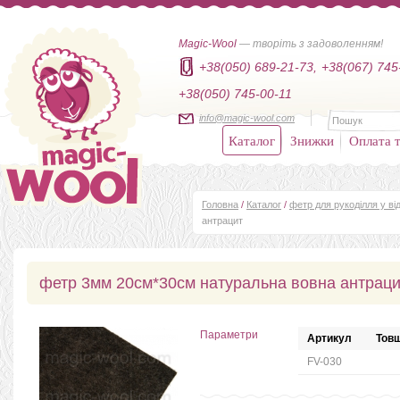
Magic-Wool
— творіть з задоволенням!
+38(050) 689-21-73,
+38(067) 745
+38(050) 745-00-11
info@magic-wool.com
Каталог
Знижки
Оплата т
Головна
/
Каталог
/
фетр для рукоділля у від
антрацит
фетр 3мм 20см*30см натуральна вовна антраци
Параметри
Артикул
Товщ
FV-030