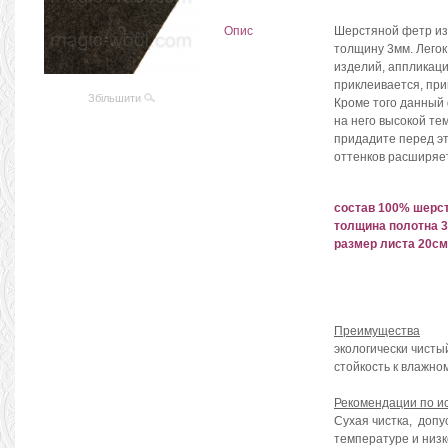
Опис
Шерстяной фетр из 
толщину 3мм. Лего
изделий, аппликаци
приклеивается, пр
Збільшити
Кроме того данный 
на него высокой т
придадите перед эт
оттенков расширяе
состав 100% шерс
толщина полотна 
размер листа 20с
Преимущества
экологически чисты
стойкость к влажно
Рекомендации по ис
Сухая чистка, допу
температуре и низ