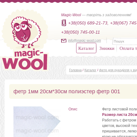
Magic-Wool
— творіть з задоволенням!
+38(050) 689-21-73,
+38(067) 745
+38(050) 745-00-11
info@magic-wool.com
Каталог
Знижки
Оплата т
Головна
/
Каталог
/
фетр для рукоділля у від
фетр 1мм 20см*30см полиэстер фетр 001
Опис
Фетр листовой пол
Размер листа 20см
Работать с фетром 
цветов, высокой те
пришивается, легко
краю не образуется 