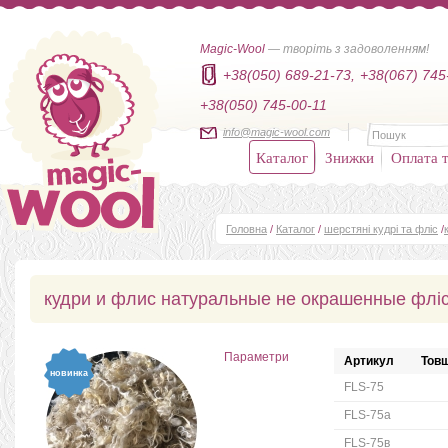
Magic-Wool
— творіть з задоволенням!
+38(050) 689-21-73,
+38(067) 745
+38(050) 745-00-11
info@magic-wool.com
Каталог
Знижки
Оплата т
Головна
/
Каталог
/
шерстяні кудрі та фліс
/
кудри и флис натуральные не окрашенные фліс
Параметри
Артикул
Товщ
новинка
FLS-75
FLS-75а
FLS-75в