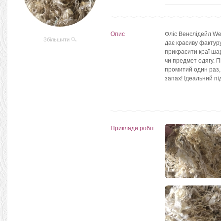
Опис
Фліс Венслідейл We
Збільшити
дає красиву фактуру
прикрасити краї ша
чи предмет одягу. П
промитий один раз,
запах! Ідеальний п
Приклади робіт