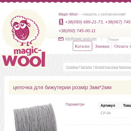
Magic-Wool
— творіть з задоволенням!
+38(050) 689-21-73,
+38(067) 745
+38(050) 745-00-11
info@magic-wool.com
Каталог
Знижки
Оплата т
Головна
/
Каталог
/
фурнітура різна
/
цепочк
цепочка для бижутерии розмір 3мм*2мм
Параметри
Артикул
Товщ
CP-04