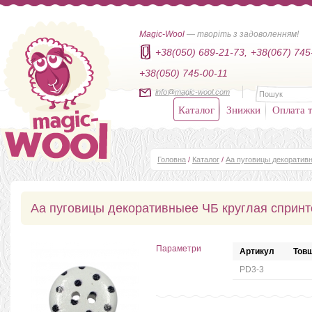
Magic-Wool
— творіть з задоволенням!
+38(050) 689-21-73,
+38(067) 745
+38(050) 745-00-11
info@magic-wool.com
Каталог
Знижки
Оплата т
Головна
/
Каталог
/
Аа пуговицы декоратив
Аа пуговицы декоративныеe ЧБ круглая спринт
Параметри
Артикул
Товщ
PD3-3