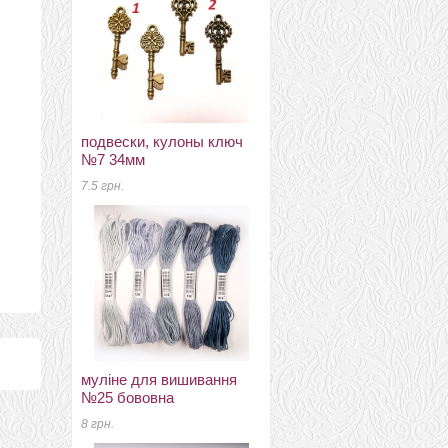
подвески, кулоны ключ
кружево 3 D коричневое
№7 34мм
кружево
7.5 грн.
10 грн.
муліне для вишивання
іншій шовк і нефарбовані
№25 бововна
волокна Eri Silk Top
натурально білий
8 грн.
10 грн.