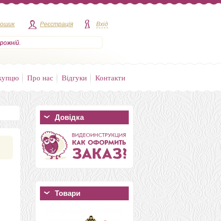
кошик
Реєстрація
Вхід
рожній.
купцю
Про нас
Відгуки
Контакти
Довідка
Товари