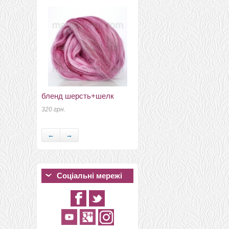
бленд шерсть+шелк
кашемир (Cashmere)
натурально белый
320 грн.
120 грн.
←
→
Соціальні мережі