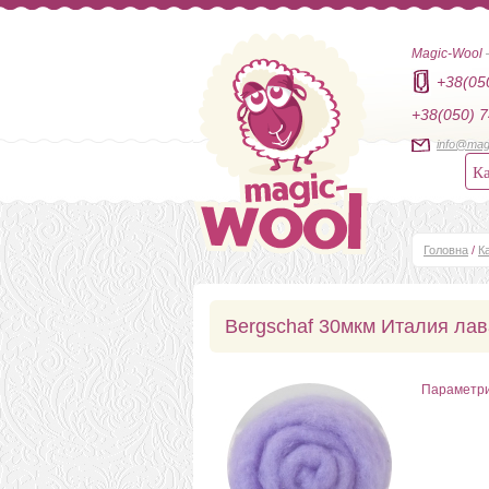
Magic-Wool
+38(05
+38(050) 7
info@mag
Ка
Головна
/
К
Bergschaf 30мкм Италия ла
Параметр