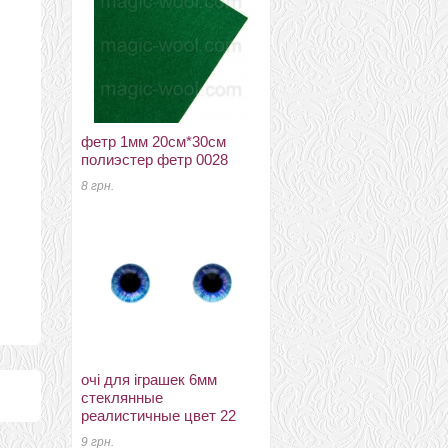
фетр 1мм 20см*30см
меринос 18-19мкм DHG
полиэстер фетр 0028
Італія бутон
8 грн.
220 грн.
очі для іграшек 6мм
богатокольорові шарфи
стеклянные
90см*150см
реалистичные цвет 22
многоцветный шарф 028
9 грн.
230 грн.