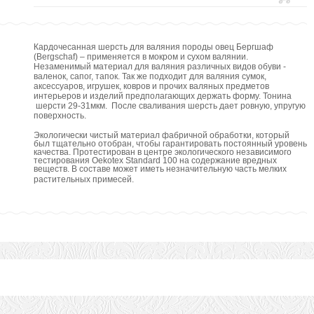
Кардочесанная шерсть для валяния породы овец Бергшаф
(
Bergschaf
) – применяется в мокром и сухом валянии.
Незаменимый материал для валяния
различных видов обуви -
валенок, сапог, тапок. Так же подходит для валяния сумок,
аксессуаров, игрушек, ковров и прочих валяных предметов
интерьеров и изделий предполагающих держать форму. Тонина
шерсти 29-31мкм.
После сваливания шерсть дает ровную, упругую
поверхность.
Экологически чистый материал фабричной обработки, который
был тщательно отобран, чтобы гарантировать постоянный уровень
качества.
Протестирован в центре экологического независимого
тестирования
Oekotex
Standard
100 на содержание вредных
веществ.
В составе может иметь незначительную часть мелких
растительных примесей
.