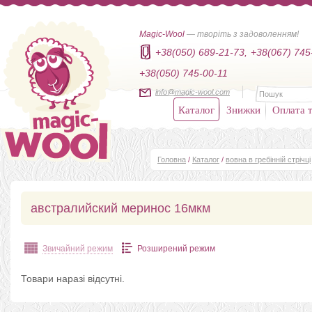
Magic-Wool
— творіть з задоволенням!
+38(050) 689-21-73,
+38(067) 745
+38(050) 745-00-11
info@magic-wool.com
Каталог
Знижки
Оплата т
Головна
/
Каталог
/
вовна в гребінній стрічці
австралийский меринос 16мкм
Звичайний режим
Розширений режим
Товари наразі відсутні.