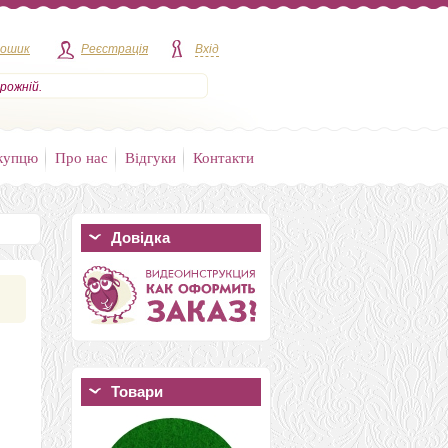
кошик
Реєстрація
Вхід
рожній.
купцю
Про нас
Відгуки
Контакти
Довідка
Товари