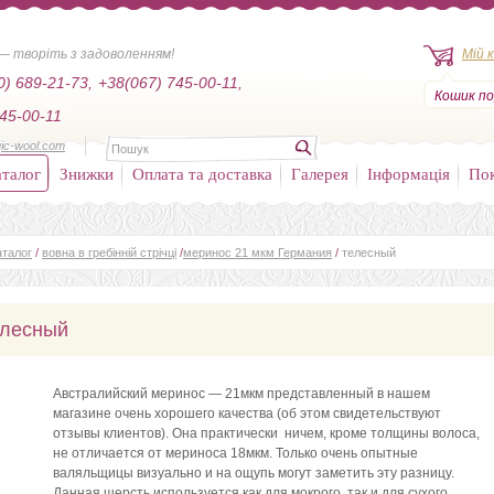
— творіть з задоволенням!
Мій 
0) 689-21-73,
+38(067) 745-00-11,
Кошик по
45-00-11
ic-wool.com
талог
Знижки
Оплата та доставка
Галерея
Інформація
По
аталог
/
вовна в гребінній стрічці
/
меринос 21 мкм Германия
/
телесный
елесный
Австралийский меринос — 21мкм представленный в нашем
магазине очень хорошего качества (об этом свидетельствуют
отзывы клиентов). Она практически ничем, кроме толщины волоса,
не отличается от мериноса 18мкм. Только очень опытные
валяльщицы визуально и на ощупь могут заметить эту разницу.
Данная шерсть используется как для мокрого, так и для сухого