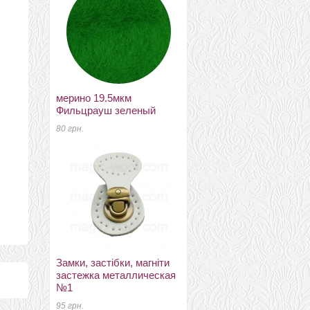
мерино 19.5мкм
муліне для вишивання
Фильцрауш зеленый
№25 бововна
80 грн.
8 грн.
Замки, застібки, магніти
Рамочные замки, цепочки
застежка металлическая
для сумок рамочный
№1
замок 20,5*10см с 2-мя
ручками черный никель
95 грн.