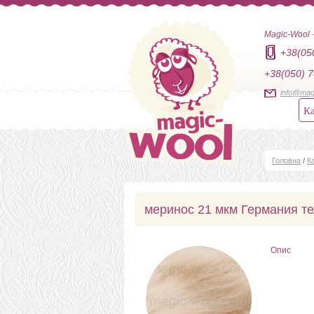
Magic-Wool
+38(05
+38(050) 7
info@mag
Ка
Головна
/
К
меринос 21 мкм Германия т
Опис