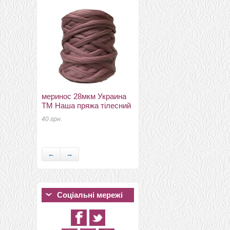
302 грн.
меринос 28мкм Украина
ТМ Наша пряжа тілесний
шарфи шифонові
кольорові 110см*175см
40 грн.
шелковый шарф 0027
350 грн.
←
→
Соціальні мережі