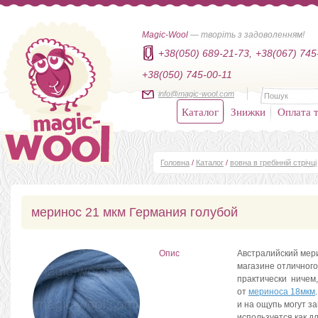
Magic-Wool
— творіть з задоволенням!
+38(050) 689-21-73,
+38(067) 745
+38(050) 745-00-11
info@magic-wool.com
Каталог
Знижки
Оплата т
Головна
/
Каталог
/
вовна в гребінній стрічці
меринос 21 мкм Германия голубой
Опис
Австралийский мер
магазине отличного
практически ничем,
от
мериноса 18мкм
и на ощупь могут з
используется как дл