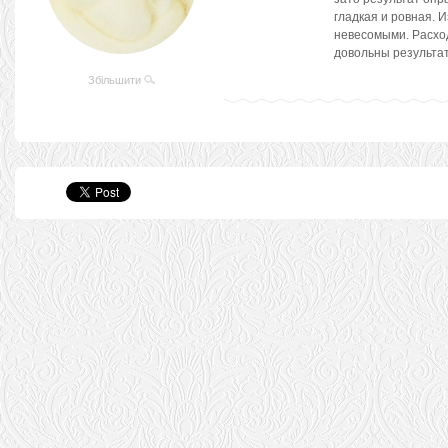
гладкая и ровная. 
невесомыми. Расхо
довольны результа
Збільшити