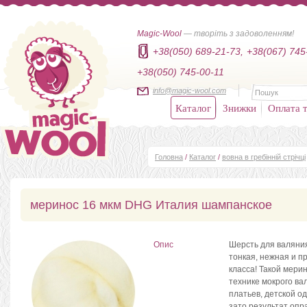
Magic-Wool
— творіть з задоволенням!
+38(050) 689-21-73,
+38(067) 745
+38(050) 745-00-11
info@magic-wool.com
Каталог
Знижки
Оплата т
Головна
/
Каталог
/
вовна в гребінній стрічці
меринос 16 мкм DHG Италия шампанское
Опис
Шерсть для валяния
тонкая, нежная и п
класса! Такой мери
технике мокрого ва
платьев, детской о
зато результат опр