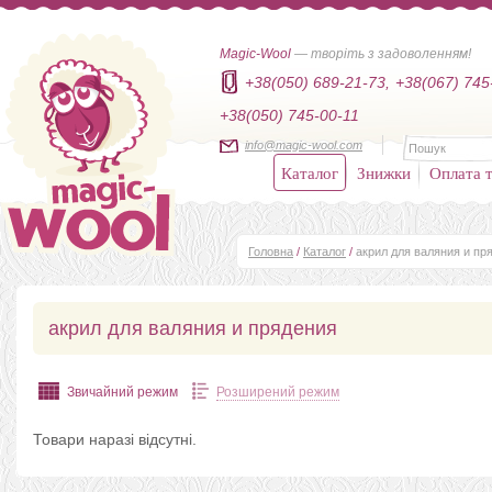
Magic-Wool
— творіть з задоволенням!
+38(050) 689-21-73,
+38(067) 745
+38(050) 745-00-11
info@magic-wool.com
Каталог
Знижки
Оплата т
Головна
/
Каталог
/
акрил для валяния и пр
акрил для валяния и прядения
Звичайний режим
Розширений режим
Товари наразі відсутні.