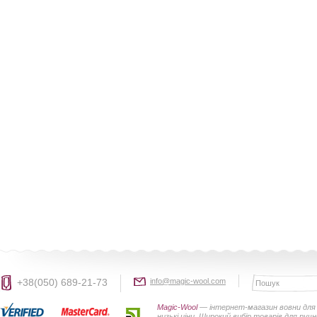
+38(050) 689-21-73
info@magic-wool.com
Magic-Wool
— інтернет-магазин вовни для 
низькі ціни. Широкий вибір товарів для руч